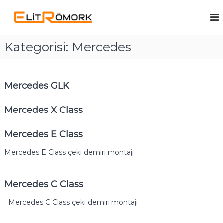
İ
ç
E
R
ö
e
l
m
r
i
o
Kategorisi:
Mercedes
i
t
r
ğ
k
R
e
Ü
ö
g
r
Mercedes GLK
m
e
e
t
ç
o
i
Mercedes X Class
r
c
k
i
s
Mercedes E Class
i
v
Mercedes E Class çeki demiri montajı
e
Ç
e
Mercedes C Class
k
i
Mercedes C Class çeki demiri montajı
D
e
m