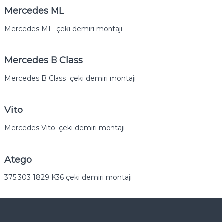
i
Mercedes ML
r
i
Mercedes ML çeki demiri montajı
U
y
g
Mercedes B Class
u
l
Mercedes B Class çeki demiri montajı
a
m
a
N
Vito
o
k
Mercedes Vito çeki demiri montajı
t
a
s
Atego
ı
375.303 1829 K36 çeki demiri montajı