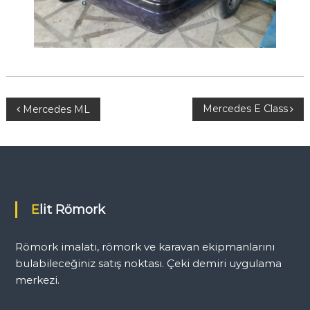
Y
Mercedes E Class
Mercedes ML
a
z
ı
Elit Römork
g
Römork imalatı, römork ve karavan ekipmanlarını
e
bulabileceğiniz satış noktası. Çeki demiri uygulama
merkezi.
z