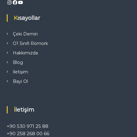
Instagram
Facebook
YouTube
i
Kısayollar
n
m
Çeki Demiri
O1 Sınıfı Römork
e
Hakkımızda
s
Blog
İletişim
i
Bayi Ol
İletişim
+90 530 971 25 88
+90 258 268 00 66