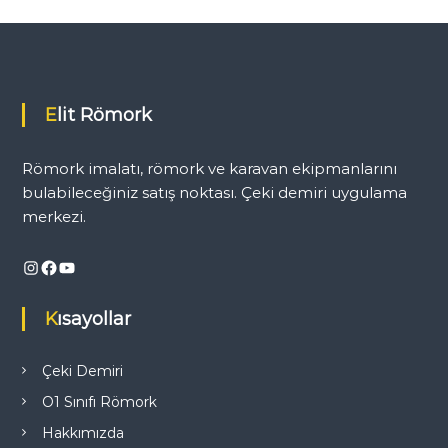
a
z
ı
Elit Römork
g
Römork imalatı, römork ve karavan ekipmanlarını
e
bulabileceğiniz satış noktası. Çeki demiri uygulama
merkezi.
z
Instagram
Facebook
YouTube
i
Kısayollar
n
m
Çeki Demiri
O1 Sınıfı Römork
e
Hakkımızda