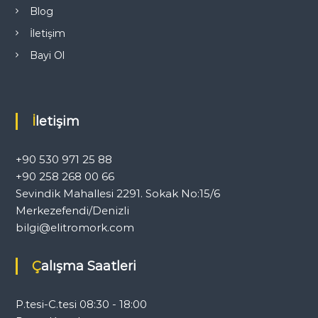
s
Blog
İletişim
i
Bayi Ol
İletişim
+90 530 971 25 88
+90 258 268 00 66
Sevindik Mahallesi 2291. Sokak No:15/6
Merkezefendi/Denizli
bilgi@elitromork.com
Çalışma Saatleri
P.tesi-C.tesi 08:30 - 18:00