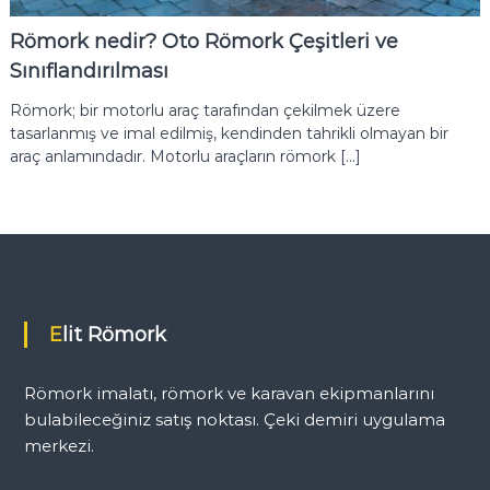
i
r
Römork nedir? Oto Römork Çeşitleri ve
i
Sınıflandırılması
U
y
Römork; bir motorlu araç tarafından çekilmek üzere
g
tasarlanmış ve imal edilmiş, kendinden tahrikli olmayan bir
u
l
araç anlamındadır. Motorlu araçların römork […]
a
m
a
N
o
k
t
a
s
Elit Römork
ı
Römork imalatı, römork ve karavan ekipmanlarını
bulabileceğiniz satış noktası. Çeki demiri uygulama
merkezi.