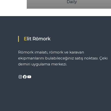
D
Daily
e
m
i
r
i
U
y
Elit Römork
g
u
Römork imalatı, römork ve karavan
l
ekipmanlarını bulabileceğiniz satış noktası. Çeki
a
m
demiri uygulama merkezi.
a
N
Instagram
Facebook
YouTube
o
k
t
a
s
ı