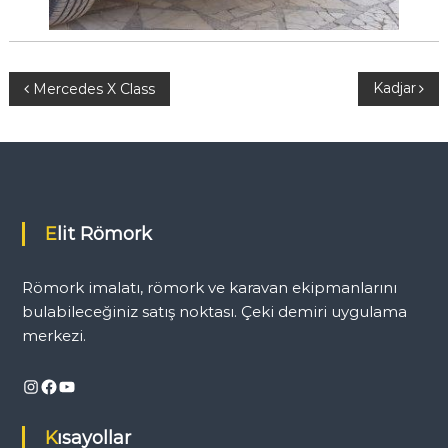
Y
Kadjar
Mercedes X Class
a
z
ı
Elit Römork
g
Römork imalatı, römork ve karavan ekipmanlarını
e
bulabileceğiniz satış noktası. Çeki demiri uygulama
merkezi.
z
Instagram
Facebook
YouTube
i
Kısayollar