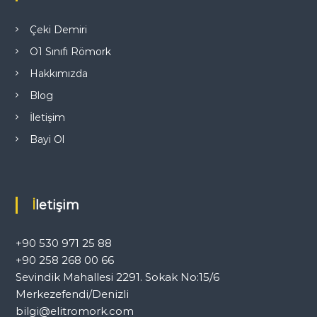
n
m
Çeki Demiri
O1 Sınıfı Römork
e
Hakkımızda
s
Blog
İletişim
i
Bayi Ol
İletişim
+90 530 971 25 88
+90 258 268 00 66
Sevindik Mahallesi 2291. Sokak No:15/6
Merkezefendi/Denizli
bilgi@elitromork.com