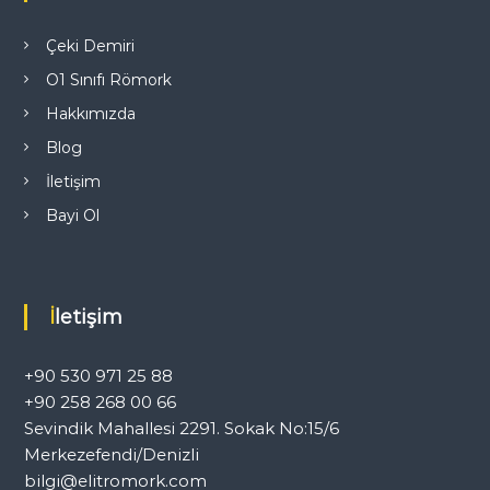
n
m
Çeki Demiri
O1 Sınıfı Römork
e
Hakkımızda
s
Blog
İletişim
i
Bayi Ol
İletişim
+90 530 971 25 88
+90 258 268 00 66
Sevindik Mahallesi 2291. Sokak No:15/6
Merkezefendi/Denizli
bilgi@elitromork.com