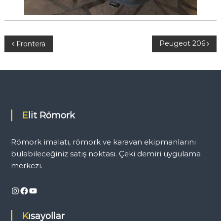
Y
Peugeot 206
Frontera
a
z
ı
Elit Römork
g
Römork imalatı, römork ve karavan ekipmanlarını
e
bulabileceğiniz satış noktası. Çeki demiri uygulama
merkezi.
z
Instagram
Facebook
YouTube
i
Kısayollar