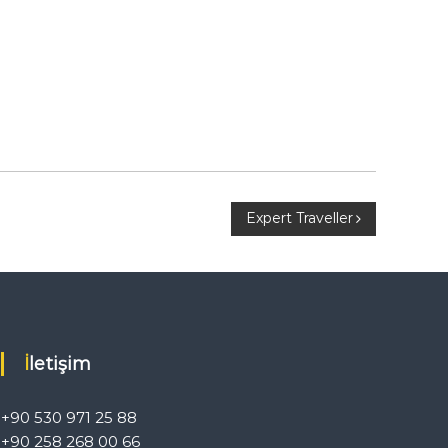
Expert Traveller
İletişim
+90 530 971 25 88
+90 258 268 00 66