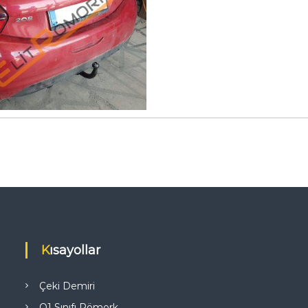
Kısayollar
Çeki Demiri
O1 Sınıfı Römork