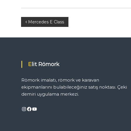
D
e
m
i
Y
Mercedes E Class
r
i
a
U
y
z
g
u
ı
l
Elit Römork
a
g
m
Römork imalatı, römork ve karavan
a
e
ekipmanlarını bulabileceğiniz satış noktası. Çeki
N
o
demiri uygulama merkezi.
k
z
t
Instagram
Facebook
YouTube
a
i
s
ı
n