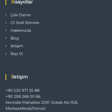
Kısayollar
n
m
Çeki Demiri
O1 Sınıfı Römork
e
Hakkımızda
s
Blog
İletişim
i
Bayi Ol
İletişim
+90 530 971 25 88
+90 258 268 00 66
Sevindik Mahallesi 2291. Sokak No:15/6
Merkezefendi/Denizli