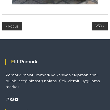
Y
V50
Focus
a
z
ı
Elit Römork
g
Römork imalatı, römork ve karavan ekipmanlarını
e
bulabileceğiniz satış noktası. Çeki demiri uygulama
merkezi.
z
Instagram
Facebook
YouTube
i