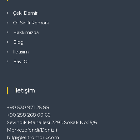
n
m
Çeki Demiri
O1 Sınıfı Römork
e
Hakkımızda
s
Blog
İletişim
i
Bayi Ol
İletişim
+90 530 971 25 88
+90 258 268 00 66
Sevindik Mahallesi 2291. Sokak No:15/6
Merkezefendi/Denizli
bilgi@elitromork.com