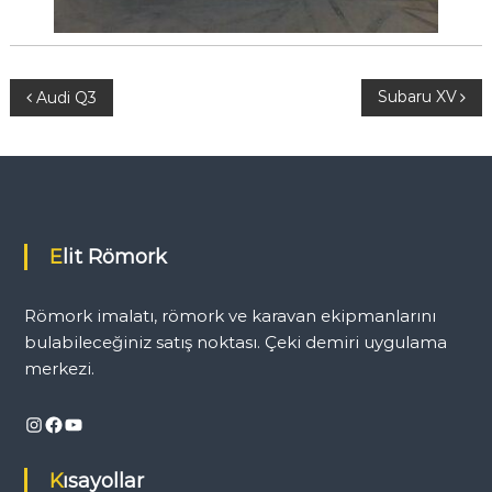
Y
Subaru XV
Audi Q3
a
z
ı
Elit Römork
g
Römork imalatı, römork ve karavan ekipmanlarını
e
bulabileceğiniz satış noktası. Çeki demiri uygulama
merkezi.
z
Instagram
Facebook
YouTube
i
Kısayollar