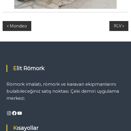
Y
XLV
Mondeo
a
z
ı
Elit Römork
g
Römork imalatı, römork ve karavan ekipmanlarını
e
bulabileceğiniz satış noktası. Çeki demiri uygulama
merkezi.
z
Instagram
Facebook
YouTube
i
Kısayollar