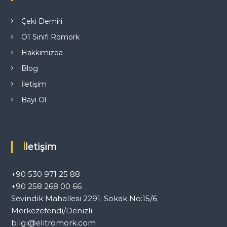
n
m
Çeki Demiri
O1 Sınıfı Römork
e
Hakkımızda
s
Blog
İletişim
i
Bayi Ol
İletişim
+90 530 971 25 88
+90 258 268 00 66
Sevindik Mahallesi 2291. Sokak No:15/6
Merkezefendi/Denizli
bilgi@elitromork.com