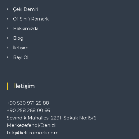
m
Çeki Demiri
O1 Sınıfı Römork
e
Hakkımızda
s
Blog
İletişim
i
Bayi Ol
İletişim
+90 530 971 25 88
+90 258 268 00 66
Sevindik Mahallesi 2291. Sokak No:15/6
Merkezefendi/Denizli
bilgi@elitromork.com