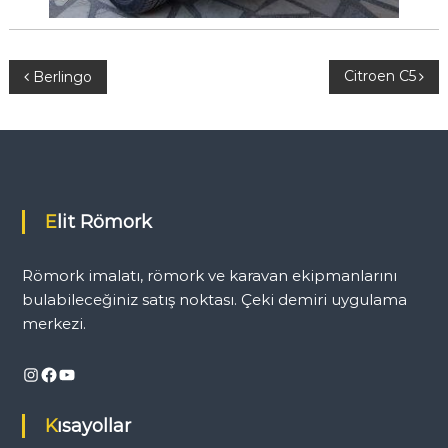
Y
Citroen C5
Berlingo
a
z
ı
Elit Römork
g
Römork imalatı, römork ve karavan ekipmanlarını
e
bulabileceğiniz satış noktası. Çeki demiri uygulama
merkezi.
z
Instagram
Facebook
YouTube
i
Kısayollar
n