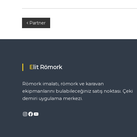
D
e
m
i
Y
Partner
r
i
a
U
y
z
g
u
ı
l
Elit Römork
a
g
m
Römork imalatı, römork ve karavan
a
e
ekipmanlarını bulabileceğiniz satış noktası. Çeki
N
o
demiri uygulama merkezi.
k
z
t
Instagram
Facebook
YouTube
a
i
s
ı
n