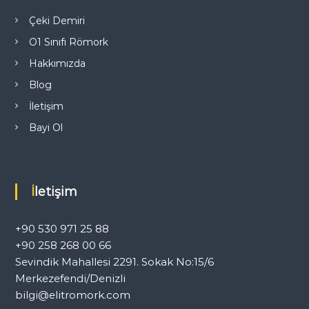
m
Çeki Demiri
O1 Sınıfı Römork
e
Hakkımızda
s
Blog
İletişim
i
Bayi Ol
İletişim
+90 530 971 25 88
+90 258 268 00 66
Sevindik Mahallesi 2291. Sokak No:15/6
Merkezefendi/Denizli
bilgi@elitromork.com