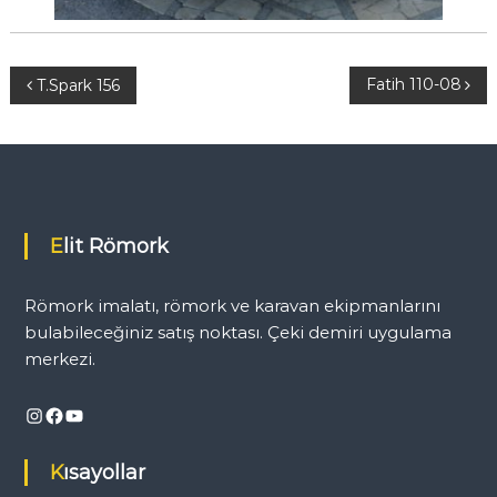
Y
Fatih 110-08
T.Spark 156
a
z
ı
Elit Römork
g
Römork imalatı, römork ve karavan ekipmanlarını
e
bulabileceğiniz satış noktası. Çeki demiri uygulama
merkezi.
z
Instagram
Facebook
YouTube
i
Kısayollar
n