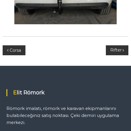
Y
Rifter
Corsa
a
z
ı
Elit Römork
g
Römork imalatı, römork ve karavan ekipmanlarını
e
bulabileceğiniz satış noktası. Çeki demiri uygulama
merkezi.
z