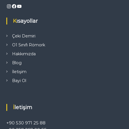
Instagram
Facebook
YouTube
i
Kısayollar
n
m
Çeki Demiri
O1 Sınıfı Römork
e
Hakkımızda
s
Blog
İletişim
i
Bayi Ol
İletişim
+90 530 971 25 88