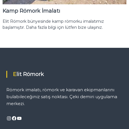
i
r
Kamp Römork İmalatı
i
U
Elit Römork bünyesinde kamp römorku imalatımız
y
başlamıştır. Daha fazla bilgi için lütfen bize ulaşınız.
g
u
l
a
m
a
N
o
k
Elit Römork
t
a
s
Römork imalatı, römork ve karavan ekipmanlarını
ı
bulabileceğiniz satış noktası. Çeki demiri uygulama
merkezi.
Instagram
Facebook
YouTube