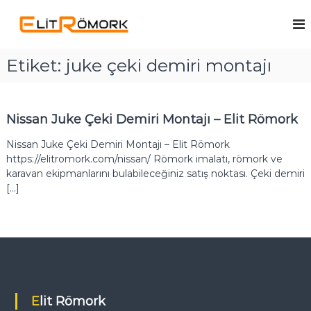
İ
ç
E
R
ö
e
l
m
r
i
o
Etiket:
juke çeki demiri montajı
i
t
r
ğ
k
R
e
Ü
ö
g
r
Nissan Juke Çeki Demiri Montajı – Elit Römork
m
e
e
t
ç
o
Nissan Juke Çeki Demiri Montajı – Elit Römork
i
r
c
https://elitromork.com/nissan/ Römork imalatı, römork ve
k
i
karavan ekipmanlarını bulabileceğiniz satış noktası. Çeki demiri
s
[…]
i
v
e
Ç
e
k
i
D
e
Elit Römork
m