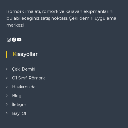
i
r
Römork imalatı, römork ve karavan ekipmanlarını
i
bulabileceğiniz satış noktası. Çeki demiri uygulama
U
y
merkezi.
g
u
Instagram
Facebook
YouTube
l
a
m
Kısayollar
a
N
o
Çeki Demiri
k
t
O1 Sınıfı Römork
a
s
Hakkımızda
ı
Blog
İletişim
Bayi Ol