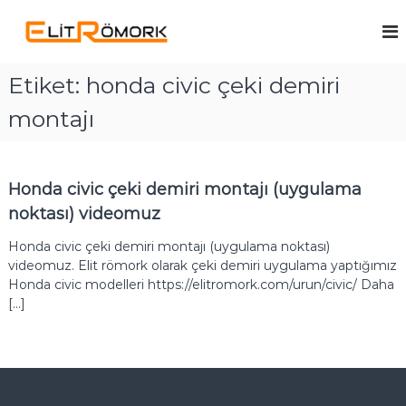
İ
ç
E
R
ö
e
l
m
r
i
o
Etiket:
honda civic çeki demiri
i
t
r
ğ
k
montajı
R
e
Ü
ö
g
r
m
e
e
t
ç
o
Honda civic çeki demiri montajı (uygulama
i
r
c
noktası) videomuz
k
i
s
Honda civic çeki demiri montajı (uygulama noktası)
i
videomuz. Elit römork olarak çeki demiri uygulama yaptığımız
v
Honda civic modelleri https://elitromork.com/urun/civic/ Daha
e
[…]
Ç
e
k
i
D
e
m