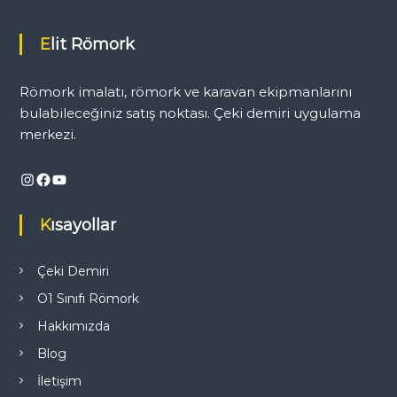
i
r
Elit Römork
i
U
y
Römork imalatı, römork ve karavan ekipmanlarını
g
u
bulabileceğiniz satış noktası. Çeki demiri uygulama
l
merkezi.
a
m
a
Instagram
Facebook
YouTube
N
o
k
Kısayollar
t
a
s
Çeki Demiri
ı
O1 Sınıfı Römork
Hakkımızda
Blog
İletişim