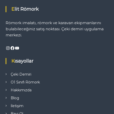
ı
Elit Römork
g
Römork imalatı, römork ve karavan ekipmanlarını
e
bulabileceğiniz satış noktası. Çeki demiri uygulama
merkezi.
z
Instagram
Facebook
YouTube
i
Kısayollar
n
m
Çeki Demiri
O1 Sınıfı Römork
e
Hakkımızda
s
Blog
İletişim
i
Bayi Ol