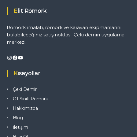
ı
Elit Römork
g
Römork imalatı, römork ve karavan ekipmanlarını
e
bulabileceğiniz satış noktası. Çeki demiri uygulama
merkezi.
z
Instagram
Facebook
YouTube
i
Kısayollar
n
m
Çeki Demiri
O1 Sınıfı Römork
e
Hakkımızda
s
Blog
İletişim
i
Bayi Ol