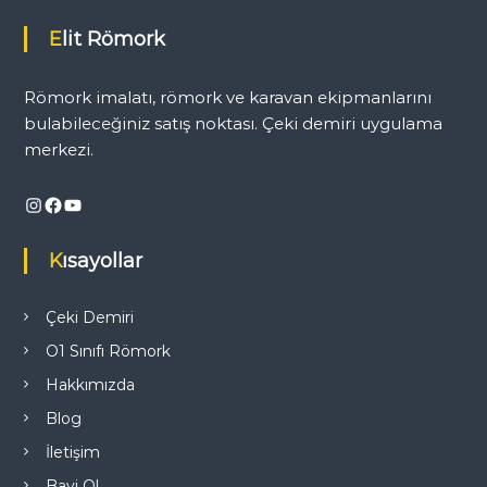
ı
Elit Römork
g
Römork imalatı, römork ve karavan ekipmanlarını
e
bulabileceğiniz satış noktası. Çeki demiri uygulama
merkezi.
z
Instagram
Facebook
YouTube
i
Kısayollar
n
m
Çeki Demiri
O1 Sınıfı Römork
e
Hakkımızda
s
Blog
İletişim
i
Bayi Ol