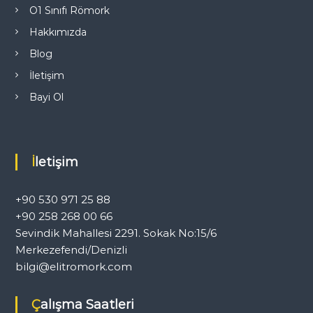
O1 Sınıfı Römork
e
Hakkımızda
s
Blog
İletişim
i
Bayi Ol
İletişim
+90 530 971 25 88
+90 258 268 00 66
Sevindik Mahallesi 2291. Sokak No:15/6
Merkezefendi/Denizli
bilgi@elitromork.com
Çalışma Saatleri