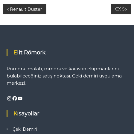
i
Y
CX-5
Renault Duster
r
i
U
a
y
g
z
u
l
a
ı
Elit Römork
m
a
g
N
Römork imalatı, römork ve karavan ekipmanlarını
o
k
e
bulabileceğiniz satış noktası. Çeki demiri uygulama
t
merkezi.
a
z
s
ı
Instagram
Facebook
YouTube
i
Kısayollar
n
m
Çeki Demiri