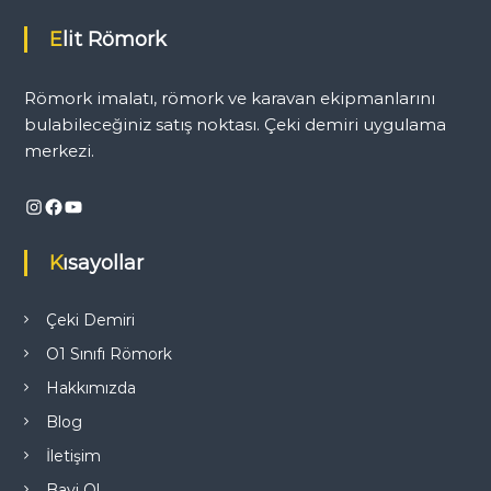
ı
Elit Römork
g
Römork imalatı, römork ve karavan ekipmanlarını
e
bulabileceğiniz satış noktası. Çeki demiri uygulama
merkezi.
z
Instagram
Facebook
YouTube
i
Kısayollar
n
m
Çeki Demiri
O1 Sınıfı Römork
e
Hakkımızda
s
Blog
İletişim
i
Bayi Ol