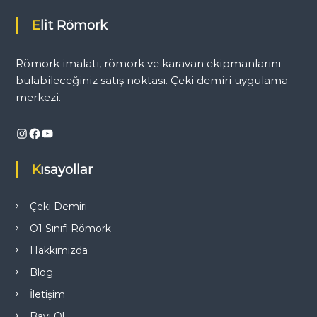
ı
Elit Römork
g
Römork imalatı, römork ve karavan ekipmanlarını
e
bulabileceğiniz satış noktası. Çeki demiri uygulama
merkezi.
z
Instagram
Facebook
YouTube
i
Kısayollar
n
m
Çeki Demiri
O1 Sınıfı Römork
e
Hakkımızda
s
Blog
İletişim
i
Bayi Ol