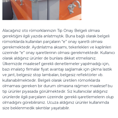
i
r
i
U
y
g
Alacağınız oto römorklarınızın Tip Onay Belgeli olması
u
gerektiğini ilgili yazıda anlatmıştık. Buna bağlı olarak belgeli
l
römorklarda kullanılan parçaların “e” onay işaretli olması
a
m
gerekmektedir. Aydınlatma aksamı, tekerlekleri ve kaplinleri
a
üzerinde “e” onay işaretlerinin olması gerekmektedir. Kullanıcı
N
olarak aldığınız ürünler de bunlara dikkat etmelisiniz.
o
Ülkemizde maalesef gerekli denetlemeler yapılmadığı için,
k
bazı imalatçı firmalar fiyat avantajı sağlamak için çıkma lastik
t
ve jant, belgesiz stop lambaları, belgesiz reflektörler vb.
a
s
kullanabilmektedir. Belgeli olarak üretilen römorklarda
ı
olmaması gereken bir durum olmasına rağmen maalesef bu
tip ürünler piyasada görülmektedir. Siz kullanıcılar aldığınız
ürünlerde ilgili parçaların üzerinde gerekli işaretlemelerin olup
olmadığını görebilirsiniz. Ucuza aldığınız ürünler kullanımda
size beklenmedik sıkıntılar yaşatabilir.