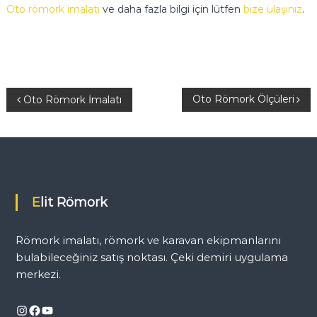
Oto römork imalatı
ve daha fazla bilgi için lütfen
bize ulaşınız
.
Y
Oto Römork Ölçüleri
Oto Römork İmalatı
a
z
ı
Elit Römork
g
Römork imalatı, römork ve karavan ekipmanlarını
e
bulabileceğiniz satış noktası. Çeki demiri uygulama
merkezi.
z
Instagram
Facebook
YouTube