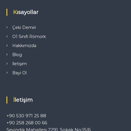
i
Kısayollar
n
m
Çeki Demiri
O1 Sınıfı Römork
e
Hakkımızda
s
Blog
İletişim
i
Bayi Ol
İletişim
+90 530 971 25 88
+90 258 268 00 66
Sevindik Mahallesi 2291. Sokak No:15/6