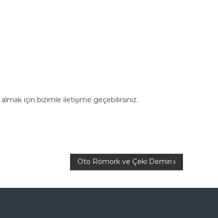
lmak için bizimle iletişime geçebilirsiniz.
Oto Römork ve Çeki Demiri