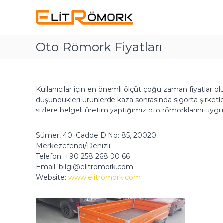
E
İ
R
ç
l
ö
e
m
i
r
o
t
Oto Römork Fiyatları
i
r
R
ğ
k
ö
e
Ü
m
g
r
o
e
e
Kullanıcılar için en önemli ölçüt çoğu zaman fiyatlar olu
ç
r
t
düşündükleri ürünlerde kaza sonrasında sigorta şirket
i
sizlere belgeli üretim yaptığımız oto römorklarını uygun
k
c
i
Sümer, 40. Cadde D:No: 85, 20020
s
Merkezefendi/Denizli
i
Telefon: +90 258 268 00 66
v
Email: bilgi@elitromork.com
e
Website:
www.elitromork.com
Ç
e
k
i