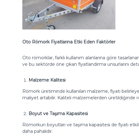
D
e
m
i
r
i
U
Oto Römork Fiyatlarına Etki Eden Faktörler
y
g
Oto römorklar, farklı kullanım alanlarına göre tasarla
u
ve bu sektörde öne çıkan fiyatlandırma unsurlarını detay
l
a
m
Malzeme Kalitesi
a
Römork üretiminde kullanılan malzeme, fiyatı belirleye
N
maliyet artabilir. Kaliteli malzemelerden üretildiğinde
o
k
t
Boyut ve Taşıma Kapasitesi
a
Römorkun boyutları ve taşıma kapasitesi de fiyatı etkil
s
daha pahalıdır.
ı