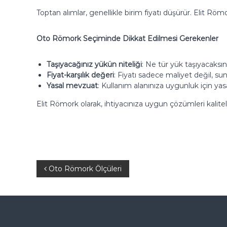
Toptan alımlar, genellikle birim fiyatı düşürür. Elit Röm
Oto Römork Seçiminde Dikkat Edilmesi Gerekenler
Taşıyacağınız yükün niteliği
: Ne tür yük taşıyacaksın
Fiyat-karşılık değeri
: Fiyatı sadece maliyet değil, sunu
Yasal mevzuat
: Kullanım alanınıza uygunluk için yasa
Elit Römork olarak, ihtiyacınıza uygun çözümleri kalitel
Y
Oto Römork Ölçüleri
a
z