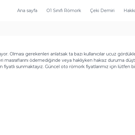
Ana sayfa
O1 Sınıfı Römork
Çeki Demiri
Hakk
yor. Olması gerekenleri anlatsak ta bazı kullanıcılar ucuz gördükleri
leri masraflarını ödemediğinde veya haklıyken haksız duruma düştü
 fiyatlı sunmaktayız. Güncel oto römork fiyatlarımız için lütfen bi