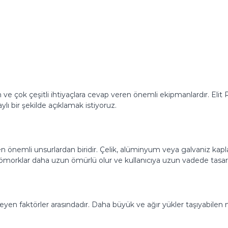
nan ve çok çeşitli ihtiyaçlara cevap veren önemli ekipmanlardır. E
lı bir şekilde açıklamak istiyoruz.
n önemli unsurlardan biridir. Çelik, alüminyum veya galvaniz kapl
 römorklar daha uzun ömürlü olur ve kullanıcıya uzun vadede tasarr
eyen faktörler arasındadır. Daha büyük ve ağır yükler taşıyabilen m