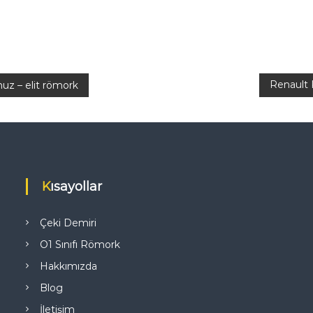
Renault 
uz – elit römork
Kısayollar
Çeki Demiri
O1 Sınıfı Römork
Hakkımızda
Blog
İletişim