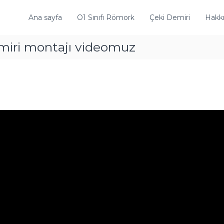
Ana sayfa
O1 Sınıfı Römork
Çeki Demiri
Hakk
miri montajı videomuz