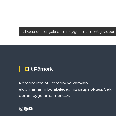
Y
Dacia duster çeki demiri uygulama montajı videom
a
z
ı
Elit Römork
g
Römork imalatı, römork ve karavan
e
ekipmanlarını bulabileceğiniz satış noktası. Çeki
demiri uygulama merkezi.
z
Instagram
Facebook
YouTube
i