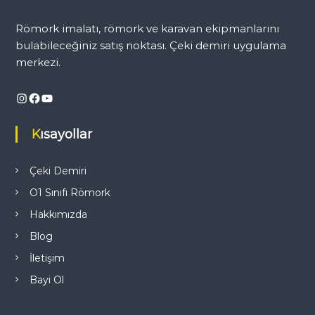
i
r
Römork imalatı, römork ve karavan ekipmanlarını
i
bulabileceğiniz satış noktası. Çeki demiri uygulama
U
y
merkezi.
g
u
Instagram
Facebook
YouTube
l
a
m
Kısayollar
a
N
o
Çeki Demiri
k
t
O1 Sınıfı Römork
a
s
Hakkımızda
ı
Blog
İletişim
Bayi Ol