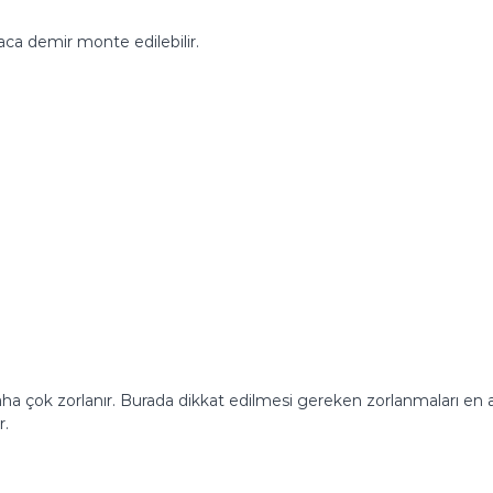
araca demir monte edilebilir.
çok zorlanır. Burada dikkat edilmesi gereken zorlanmaları en aza i
r.