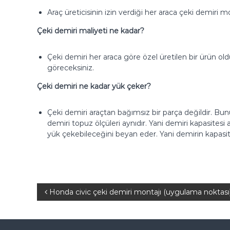
Araç üreticisinin izin verdiği her araca çeki demiri mo
Çeki demiri maliyeti ne kadar?
Çeki demiri her araca göre özel üretilen bir ürün old
göreceksiniz.
Çeki demiri ne kadar yük çeker?
Çeki demiri araçtan bağımsız bir parça değildir. Bu
demiri topuz ölçüleri aynıdır. Yani demiri kapasitesi 
yük çekebileceğini beyan eder. Yani demirin kapasi
Y
Honda civic çeki demiri montajı (uygulama noktas
a