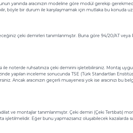
r. Bunun yanında aracınızın modeline göre modül gerekip gerekmedi
abilir, böyle bir durum ile karşılaşmamak için mutlaka bu konuda u
eğiniz çeki demirleri tanımlanmıştır. Buna göre 94/20/AT veya R55
le noterde ruhsatınıza çeki demirini işletebilirsiniz. Montaj uy
kezinde yapılan inceleme sonucunda TSE (Türk Standartları Enstitüs
lirsiniz. Ancak aracınızın geçerli muayenesi yok ise aracınızı bu 
ilat ve montajlar tanımlanmıştır. Çeki demiri (Çeki Tertibatı) mon
hsata işletilmelidir. Eğer bunu yapmazsanız oluşabilecek kazalarda 