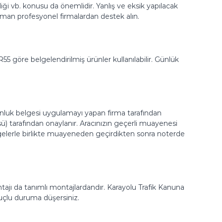
ği vb. konusu da önemlidir. Yanlış ve eksik yapılacak
zman profesyonel firmalardan destek alın.
 göre belgelendirilmiş ürünler kullanılabilir. Günlük
gunluk belgesi uygulamayı yapan firma tarafından
ü) tarafından onaylanır. Aracınızın geçerli muayenesi
belgelerle birlikte muayeneden geçirdikten sonra noterde
tajı da tanımlı montajlardandır. Karayolu Trafik Kanuna
suçlu duruma düşersiniz.