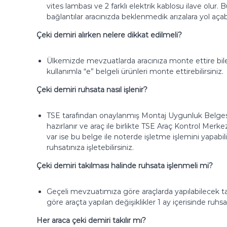
vites lambası ve 2 farklı elektrik kablosu ilave olu
bağlantılar aracınızda beklenmedik arızalara yol aç
Çeki demiri alırken nelere dikkat edilmeli?
Ülkemizde mevzuatlarda aracınıza monte ettire bilec
kullanımla “e” belgeli ürünleri monte ettirebilirsiniz.
Çeki demiri ruhsata nasıl işlenir?
TSE tarafından onaylanmış Montaj Uygunluk Belgesi i
hazırlanır ve araç ile birlikte TSE Araç Kontrol Mer
var ise bu belge ile noterde işletme işlemini yapabi
ruhsatınıza işletebilirsiniz.
Çeki demiri takılması halinde ruhsata işlenmeli mi?
Geçeli mevzuatımıza göre araçlarda yapılabilecek tad
göre araçta yapılan değişiklikler 1 ay içerisinde ru
Her araca çeki demiri takılır mı?