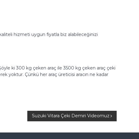
liteli hizmeti uygun fiyatla biz alabileceğinizi
Şöyle ki 300 kg çeken araç ile 3500 kg çeken araç çeki
erek yoktur. Çünkü her araç üreticisi aracın ne kadar
Suzuki Vitara Çeki Demiri Videomuz