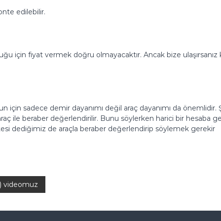
nte edilebilir.
uğu için fiyat vermek doğru olmayacaktır. Ancak bize ulaşırsanız ka
nun için sadece demir dayanımı değil araç dayanımı da önemlidir. 
araç ile beraber değerlendirilir. Bunu söylerken harici bir hesaba g
tesi dediğimiz de araçla beraber değerlendirip söylemek gerekir
ı) videomuz