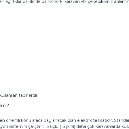
len ağırlıklar dahilinde bir römork, karavan vb. çekebilirsiniz anlamın
llanılan tabirlerdir.
rim ?
önemli konu araca bağlanacak olan elektrik tesisatıdır. Standart ol
syon sistemini çalıştırır. 13 uçlu (13 pinli) daha çok karavanlarda ku