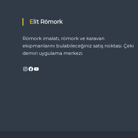
z
ı
Elit Römork
g
Römork imalatı, römork ve karavan
e
ekipmanlarını bulabileceğiniz satış noktası. Çeki
demiri uygulama merkezi.
z
Instagram
Facebook
YouTube
i
n
m
e
s